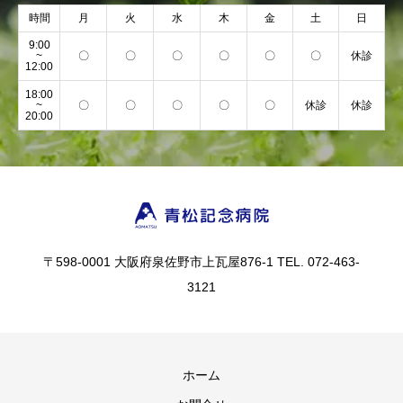
時間
月
火
水
木
金
土
日
9:00
~
〇
〇
〇
〇
〇
〇
休診
12:00
18:00
~
〇
〇
〇
〇
〇
休診
休診
20:00
〒598-0001 大阪府泉佐野市上瓦屋876-1 TEL. 072-463-
3121
ホーム