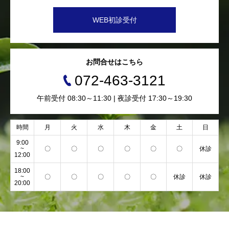
WEB初診受付
お問合せはこちら
072-463-3121
午前受付 08:30～11:30 | 夜診受付 17:30～19:30
時間
月
火
水
木
金
土
日
9:00
~
〇
〇
〇
〇
〇
〇
休診
12:00
18:00
~
〇
〇
〇
〇
〇
休診
休診
20:00