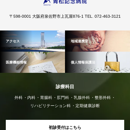
〒598-0001 大阪府泉佐野市上瓦屋876-1 TEL. 072-463-3121
アクセス
地域連携室
医療機能情報
個人情報保護法
診療科目
外科
内科
胃腸科
肛門科
乳腺外科
整形外科
リハビリテーション科
定期健康診断
初診受付はこちら